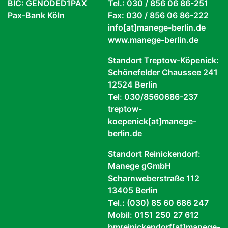
BIC: GENODED1PAX
Tel.: 030 / 856 06 86-251
Pax-Bank Köln
Fax: 030 / 856 06 86-222
info[at]manege-berlin.de
www.manege-berlin.de
Standort Treptow-Köpenick:
Schönefelder Chaussee 241
12524 Berlin
Tel: 030/8560686-237
treptow-
koepenick[at]manege-
berlin.de
Standort Reinickendorf:
Manege gGmbH
Scharnweberstraße 112
13405 Berlin
Tel.: (030) 85 60 686 247
Mobil: 0151 250 27 612
bmreinickendorf[at]manege-