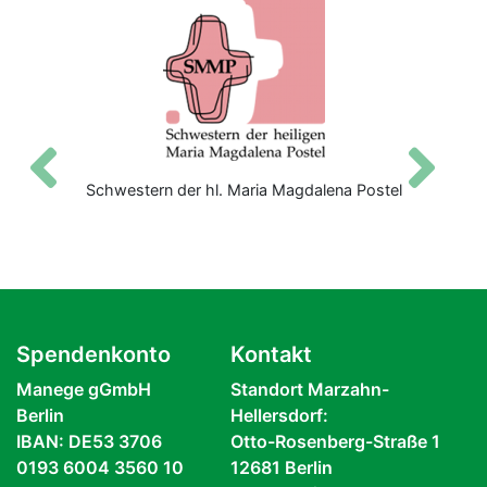
Zurück
V
Schwestern der hl. Maria Magdalena Postel
Spendenkonto
Kontakt
Manege gGmbH
Standort Marzahn-
Berlin
Hellersdorf:
IBAN: DE53 3706
Otto-Rosenberg-Straße 1
0193 6004 3560 10
12681 Berlin