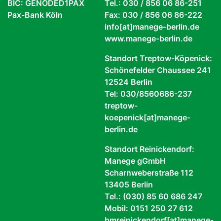
BIC: GENODED1PAX
Tel.: 030 / 856 06 86-251
Pax-Bank Köln
Fax: 030 / 856 06 86-222
info[at]manege-berlin.de
www.manege-berlin.de
Standort Treptow-Köpenick:
Schönefelder Chaussee 241
12524 Berlin
Tel: 030/8560686-237
treptow-
koepenick[at]manege-
berlin.de
Standort Reinickendorf:
Manege gGmbH
Scharnweberstraße 112
13405 Berlin
Tel.: (030) 85 60 686 247
Mobil: 0151 250 27 612
bmreinickendorf[at]manege-