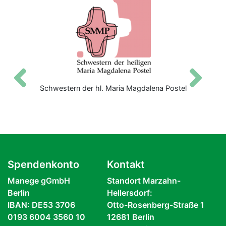
Zurück
V
Schwestern der hl. Maria Magdalena Postel
Spendenkonto
Kontakt
Manege gGmbH
Standort Marzahn-
Berlin
Hellersdorf:
IBAN: DE53 3706
Otto-Rosenberg-Straße 1
0193 6004 3560 10
12681 Berlin