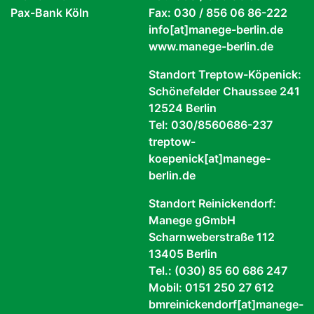
Pax-Bank Köln
Fax: 030 / 856 06 86-222
info[at]manege-berlin.de
www.manege-berlin.de
Standort Treptow-Köpenick:
Schönefelder Chaussee 241
12524 Berlin
Tel: 030/8560686-237
treptow-
koepenick[at]manege-
berlin.de
Standort Reinickendorf:
Manege gGmbH
Scharnweberstraße 112
13405 Berlin
Tel.: (030) 85 60 686 247
Mobil: 0151 250 27 612
bmreinickendorf[at]manege-