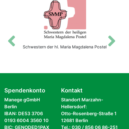
Zurück
V
Schwestern der hl. Maria Magdalena Postel
Spendenkonto
Kontakt
Manege gGmbH
Standort Marzahn-
Berlin
Hellersdorf:
IBAN: DE53 3706
Otto-Rosenberg-Straße 1
0193 6004 3560 10
12681 Berlin
BIC: GENODED1PAX
Tel.: 030 / 856 06 86-251