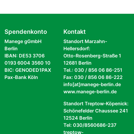
Spendenkonto
Kontakt
Manege gGmbH
Standort Marzahn-
Berlin
Hellersdorf:
IBAN: DE53 3706
Otto-Rosenberg-Straße 1
0193 6004 3560 10
12681 Berlin
BIC: GENODED1PAX
Tel.: 030 / 856 06 86-251
Pax-Bank Köln
Fax: 030 / 856 06 86-222
info[at]manege-berlin.de
www.manege-berlin.de
Standort Treptow-Köpenick:
Schönefelder Chaussee 241
12524 Berlin
Tel: 030/8560686-237
treptow-