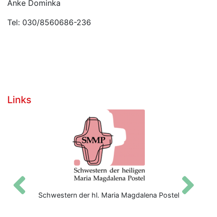
Anke Dominka
Tel: 030/8560686-236
Links
Zurück
V
Schwestern der hl. Maria Magdalena Postel