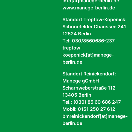
info[at]manege-berlin.de
www.manege-berlin.de
Standort Treptow-Köpenick:
Schönefelder Chaussee 241
12524 Berlin
Tel: 030/8560686-237
treptow-
koepenick[at]manege-
berlin.de
Standort Reinickendorf:
Manege gGmbH
Scharnweberstraße 112
13405 Berlin
Tel.: (030) 85 60 686 247
Mobil: 0151 250 27 612
bmreinickendorf[at]manege-
berlin.de