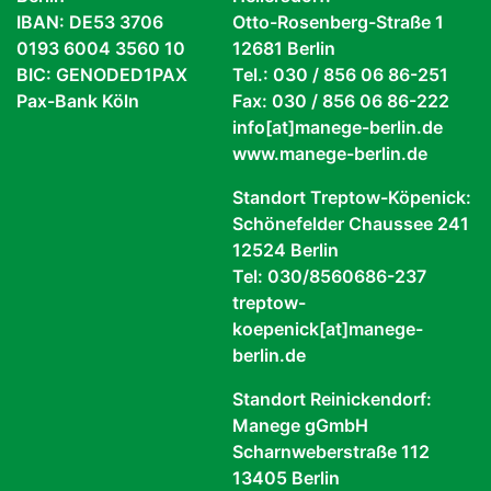
IBAN: DE53 3706
Otto-Rosenberg-Straße 1
0193 6004 3560 10
12681 Berlin
BIC: GENODED1PAX
Tel.: 030 / 856 06 86-251
Pax-Bank Köln
Fax: 030 / 856 06 86-222
info[at]manege-berlin.de
www.manege-berlin.de
Standort Treptow-Köpenick:
Schönefelder Chaussee 241
12524 Berlin
Tel: 030/8560686-237
treptow-
koepenick[at]manege-
berlin.de
Standort Reinickendorf:
Manege gGmbH
Scharnweberstraße 112
13405 Berlin