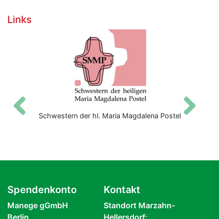
Links
Zurück
V
Schwestern der hl. Maria Magdalena Postel
Spendenkonto
Kontakt
Manege gGmbH
Standort Marzahn-
Berlin
Hellersdorf: