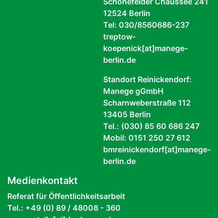
Schönefelder Chaussee 241
12524 Berlin
Tel: 030/8560686-237
treptow-
koepenick[at]manege-
berlin.de
Standort Reinickendorf:
Manege gGmbH
Scharnweberstraße 112
13405 Berlin
Tel.: (030) 85 60 686 247
Mobil: 0151 250 27 612
bmreinickendorf[at]manege-
berlin.de
Medienkontakt
Referat für Öffentlichkeitsarbeit
Tel.: +49 (0) 89 / 48008 - 360