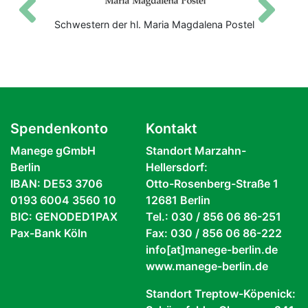
Zurück
V
Schwestern der hl. Maria Magdalena Postel
Spendenkonto
Kontakt
Manege gGmbH
Standort Marzahn-
Berlin
Hellersdorf:
IBAN: DE53 3706
Otto-Rosenberg-Straße 1
0193 6004 3560 10
12681 Berlin
BIC: GENODED1PAX
Tel.: 030 / 856 06 86-251
Pax-Bank Köln
Fax: 030 / 856 06 86-222
info[at]manege-berlin.de
www.manege-berlin.de
Standort Treptow-Köpenick: