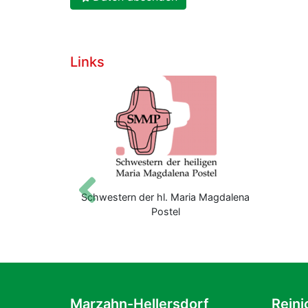
Links
Zurück
g
Schwestern der hl. Maria Magdalena
Postel
Marzahn-Hellersdorf
Reini