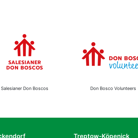
Salesianer Don Boscos
Don Bosco Volunteers
ckendorf
Treptow-Köpenick