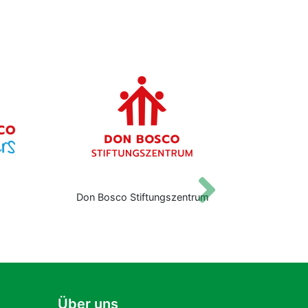
Vor
Don Bosco Stiftungszentrum
Jugendpas
Über uns