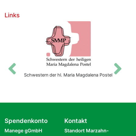
Links
Zurück
V
Schwestern der hl. Maria Magdalena Postel
Spendenkonto
Kontakt
Manege gGmbH
Standort Marzahn-