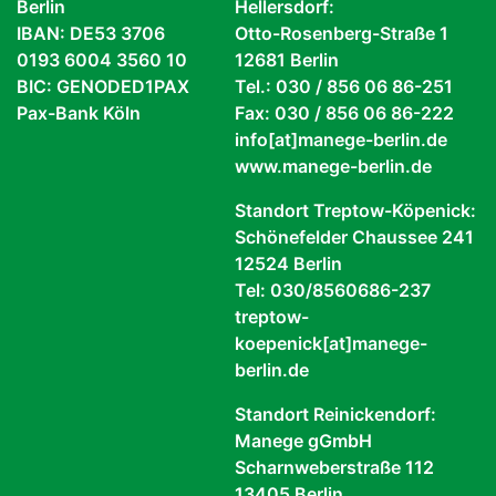
Berlin
Hellersdorf:
IBAN: DE53 3706
Otto-Rosenberg-Straße 1
0193 6004 3560 10
12681 Berlin
BIC: GENODED1PAX
Tel.: 030 / 856 06 86-251
Pax-Bank Köln
Fax: 030 / 856 06 86-222
info[at]manege-berlin.de
www.manege-berlin.de
Standort Treptow-Köpenick:
Schönefelder Chaussee 241
12524 Berlin
Tel: 030/8560686-237
treptow-
koepenick[at]manege-
berlin.de
Standort Reinickendorf:
Manege gGmbH
Scharnweberstraße 112
13405 Berlin