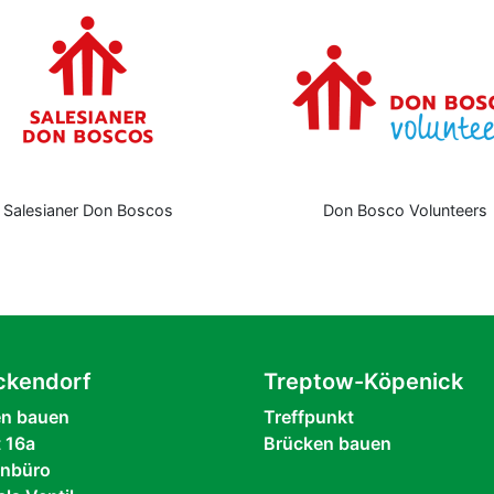
lesianer Don Boscos
Don Bosco Volunteers
ckendorf
Treptow-Köpenick
en bauen
Treffpunkt
t 16a
Brücken bauen
enbüro