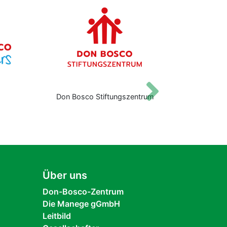
Vor
Don Bosco Stiftungszentrum
Jugendpastor
Über uns
Don-Bosco-Zentrum
Die Manege gGmbH
Leitbild