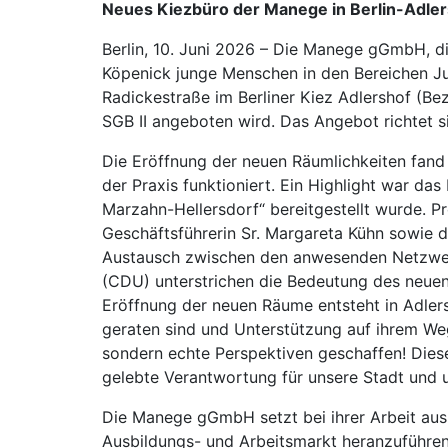
Neues Kiezbüro der Manege in Berlin-Adlers
Berlin, 10. Juni 2026 – Die Manege gGmbH, d
Köpenick junge Menschen in den Bereichen Juge
Radickestraße im Berliner Kiez Adlershof (Be
SGB II angeboten wird. Das Angebot richtet s
Die Eröffnung der neuen Räumlichkeiten fand 
der Praxis funktioniert. Ein Highlight war da
Marzahn-Hellersdorf“ bereitgestellt wurde. P
Geschäftsführerin Sr. Margareta Kühn sowie de
Austausch zwischen den anwesenden Netzwer
(CDU) unterstrichen die Bedeutung des neuen S
Eröffnung der neuen Räume entsteht in Adlers
geraten sind und Unterstützung auf ihrem Weg
sondern echte Perspektiven geschaffen! Dies
gelebte Verantwortung für unsere Stadt und u
Die Manege gGmbH setzt bei ihrer Arbeit aus S
Ausbildungs- und Arbeitsmarkt heranzuführen