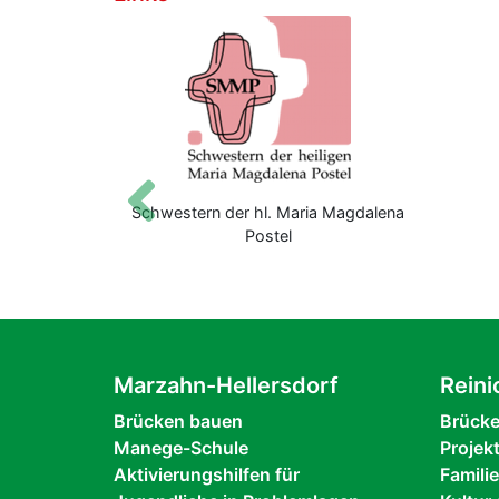
Zurück
Schwestern der hl. Maria Magdalena
Sa
Postel
Marzahn-Hellersdorf
Reini
Brücken bauen
Brück
Manege-Schule
Projek
Aktivierungshilfen für
Famili