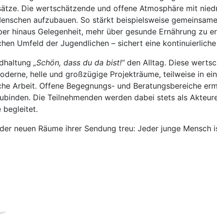
tze. Die wertschätzende und offene Atmosphäre mit niedr
enschen aufzubauen. So stärkt beispielsweise gemeinsames
r hinaus Gelegenheit, mehr über gesunde Ernährung zu er
chen Umfeld der Jugendlichen – sichert eine kontinuierliche
ndhaltung
„Schön, dass du da bist!“
den Alltag. Diese wertsc
derne, helle und großzügige Projekträume, teilweise in e
he Arbeit. Offene Begegnungs- und Beratungsbereiche erm
inzubinden. Die Teilnehmenden werden dabei stets als Akt
begleitet.
er neuen Räume ihrer Sendung treu: Jeder junge Mensch ist