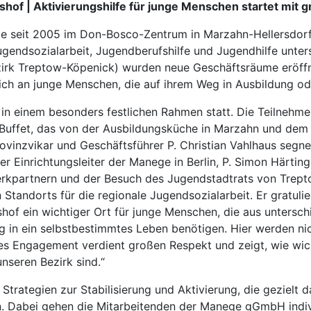
hof | Aktivierungshilfe für junge Menschen startet mit 
ie seit 2005 im Don-Bosco-Zentrum in Marzahn-Hellersdorf 
ndsozialarbeit, Jugendberufshilfe und Jugendhilfe unterstü
zirk Treptow-Köpenick) wurden neue Geschäftsräume eröffne
ich an junge Menschen, die auf ihrem Weg in Ausbildung od
in einem besonders festlichen Rahmen statt. Die Teilnehmen
s Buffet, das von der Ausbildungsküche in Marzahn und dem 
rovinzvikar und Geschäftsführer P. Christian Vahlhaus segn
r Einrichtungsleiter der Manege in Berlin, P. Simon Härtin
kpartnern und der Besuch des Jugendstadtrats von Trept
tandorts für die regionale Jugendsozialarbeit. Er gratulie
hof ein wichtiger Ort für junge Menschen, die aus unters
 in ein selbstbestimmtes Leben benötigen. Hier werden nic
es Engagement verdient großen Respekt und zeigt, wie wic
nseren Bezirk sind.“
trategien zur Stabilisierung und Aktivierung, die gezielt 
. Dabei gehen die Mitarbeitenden der Manege gGmbH indiv