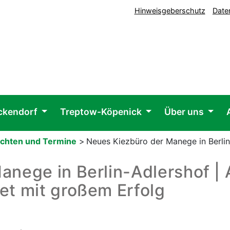
Hinweisgeberschutz
Date
ickendorf
Treptow-Köpenick
Über uns
ichten und Termine
>
Neues Kiezbüro der Manege in Berlin-
nege in Berlin-Adlershof | A
et mit großem Erfolg